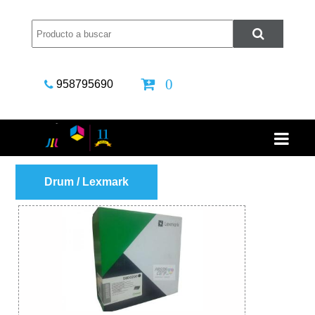
0
958795690
Drum / Lexmark