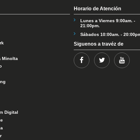
Horario de Atención
Lunes a Viernes 9:00am. -
21:00pm.
Sábados 10:00am. - 20:00p
rk
Siguenos a travéz de
 Minolta
o
ng
n Digital
te
ba
r