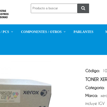
/ PCS
COMPONENTES / OTROS
PARLANTES
Código:
10
TONER XE
Categoria:
T
Marca:
xer
incluye IGV