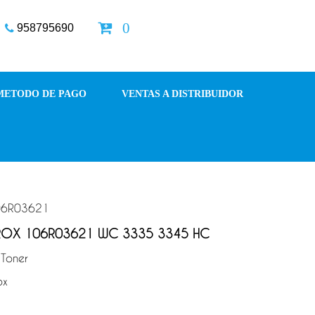
0
958795690
METODO DE PAGO
VENTAS A DISTRIBUIDOR
6R03621
ROX 106R03621 WC 3335 3345 HC
oner
ox