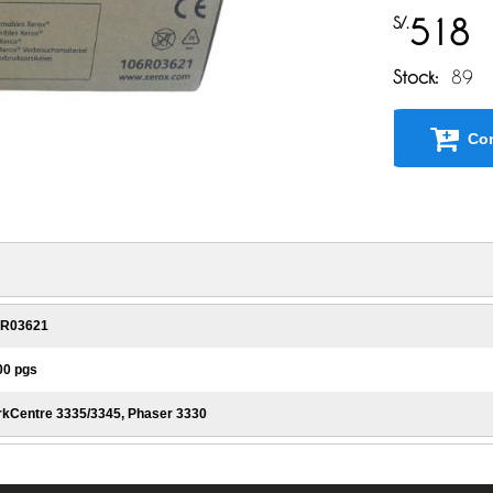
S/.
518
Stock:
89
Com
6R03621
500 pgs
rkCentre 3335/3345, Phaser 3330